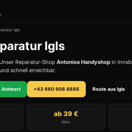
K
aratur Igls
aratur Igls
? Unser Reparatur-Shop
Antonios Handyshop
in Innsb
und schnell erreichbar.
e Antwort
+43 660 908 8888
Route aus Igls
ab 39 €
Akku