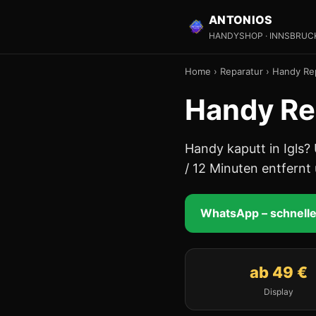
ANTONIOS
HANDYSHOP · INNSBRUC
Home
›
Reparatur
›
Handy Rep
Handy Rep
Handy kaputt in Igls
/ 12 Minuten entfernt 
WhatsApp – schnell
ab 49 €
Display