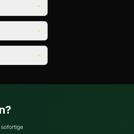
en?
 sofortige