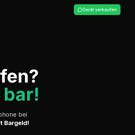
Gerät verkaufen
ufen?
 bar!
phone bei
t Bargeld!