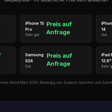
Beispielpreise - Ihr tatsächlicher Preis kann abweichen
f
Preis auf
iPhone 15
iPho
Pro
14
Anfrage
Sehr gut
Gut
f
Preis auf
Samsung
iPad 
S24
12.9"
Anfrage
Gut
Sehr g
Preise Stand März 2026. Abhängig von Zustand, Speicher und Zubeh